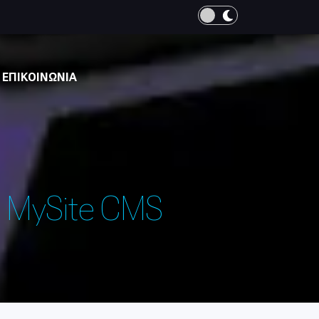
Ενεργοποίηση / απενεργ
ΕΠΙΚΟΙΝΩΝΙΑ
υ MySite CMS