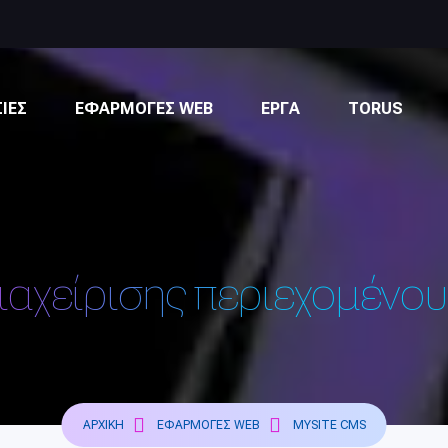
Facebook page
Facebook page
Instagram profile
Twitter profile
ΙΕΣ
ΕΦΑΡΜΟΓΕΣ WEB
ΕΡΓΑ
TORUS
αχείρισης περιεχομένο
ΑΡΧΙΚΉ
ΕΦΑΡΜΟΓΈΣ WEB
MYSITE CMS