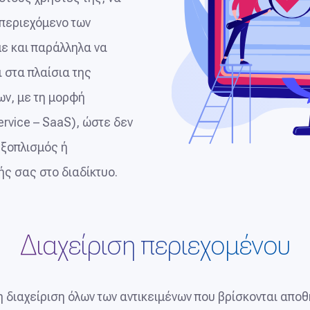
ο περιεχόμενο των
ε και παράλληλα να
 στα πλαίσια της
ων, με τη μορφή
rvice – SaaS), ώστε δεν
εξοπλισμός ή
ς σας στο διαδίκτυο.
Διαχείριση περιεχομένου
 διαχείριση όλων των αντικειμένων που βρίσκονται απο