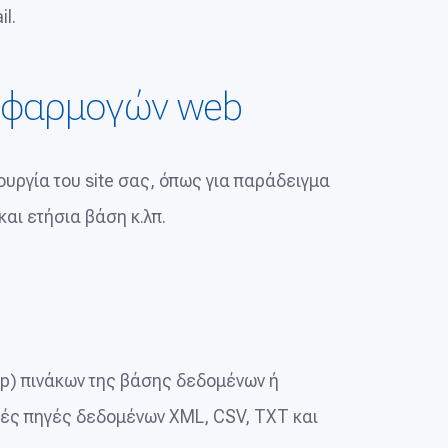
l.
 εφαρμογών web
υργία του site σας, όπως για παράδειγμα
αι ετήσια βάση κ.λπ.
p) πινάκων της βάσης δεδομένων ή
κές πηγές δεδομένων XML, CSV, TXT και