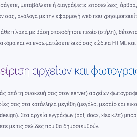
εισάγετε, μεταβάλλετε ή διαγράψετε ιστοσελίδες, άρθρα,
ων σας, ανάλογα με την εφαρμογή web που χρησιμοποιείτ
άθε πίνακα με βάση οποιοδήποτε πεδίο (στήλη), θέτοντα
 ακόμα και να ενσωματώσετε δικό σας κώδικα HTML και 
είριση αρχείων και φωτογρ
άς από τη συσκευή σας στον server) αρχείων φωτογραφ
ίες σας στα κατάλληλα μεγέθη (μεγάλο, μεσαίο και εικ
design). Στα αρχεία εγγράφων (pdf, docx, xlsx κ.λπ) μπ
ετε με τις σελίδες που θα δημοσιευθούν.