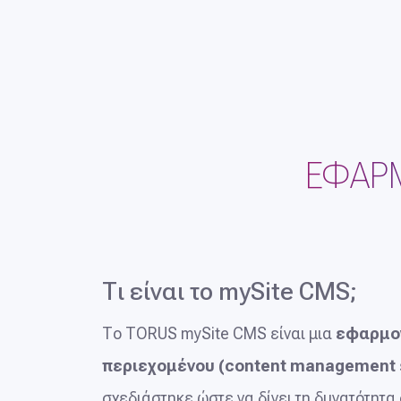
ΕΦΑΡΜ
Τι είναι το mySite CMS;
Το TORUS mySite CMS είναι μια
εφαρμογ
περιεχομένου (content management 
σχεδιάστηκε ώστε να δίνει τη δυνατότητα 