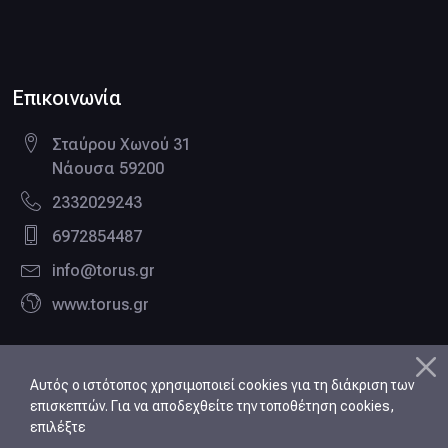
Facebook page
LinkedIn profile
Google business
Twitter profile
Pinterest profile
Instagram profile
Επικοινωνία
Σταύρου Χωνού 31
Νάουσα 59200
2332029243
6972854487
info@torus.gr
www.torus.gr
Αυτός ο ιστότοπος χρησιμοποιεί cookies για τη διάκριση των
επισκεπτών. Για να αποδεχθείτε την τοποθέτηση cookies,
επιλέξτε