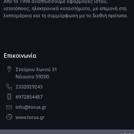
Από το 1998 αναπτύσσουμε εφαρμογές ιστού,
ιστοτόπους, ηλεκτρονικά καταστήματα, με επιμονή στη
λεπτομέρεια και τη συμμόρφωση με τα διεθνή πρότυπα.
Facebook page
LinkedIn profile
Google business
Twitter profile
Pinterest profile
Instagram profile
Επικοινωνία
Σταύρου Χωνού 31
Νάουσα 59200
2332029243
6972854487
info@torus.gr
www.torus.gr