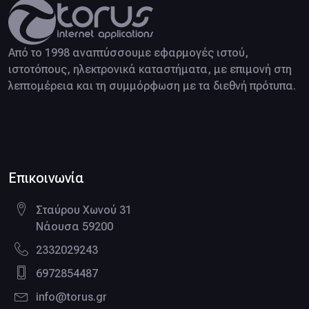
Από το 1998 αναπτύσσουμε εφαρμογές ιστού,
ιστοτόπους, ηλεκτρονικά καταστήματα, με επιμονή στη
λεπτομέρεια και τη συμμόρφωση με τα διεθνή πρότυπα.
Facebook page
LinkedIn profile
Google business
Twitter profile
Pinterest profile
Instagram profile
Επικοινωνία
Σταύρου Χωνού 31
Νάουσα 59200
2332029243
6972854487
info@torus.gr